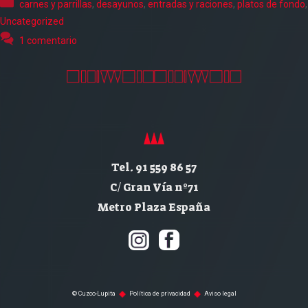
Categorías
carnes y parrillas
,
desayunos
,
entradas y raciones
,
platos de fondo
,
Uncategorized
1 comentario
Tel. 91 559 86 57
C/ Gran Vía nº71
Metro Plaza España
© Cuzco-Lupita
Política de privacidad
Aviso legal